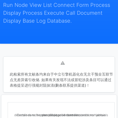
Run Node View List Connect Form Process
Display Process Execute Call Document
Display Base Log Database.
此检索所有文献条均来自于中立引擎机器化在无主干预全互联节
点无差异索引收储. 如果有关发现不法或冒犯涉及条目可以通过
表格提呈进行强规封阻抹清(删条联系提供渠道)！
Certaines recherches de pages en cette instance non jamais détectés dans l’espace publique lié dans de conditions habituels par défaut selon données .