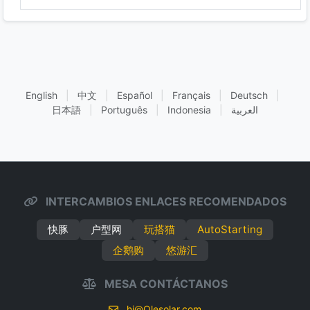
English
|
中文
|
Español
|
Français
|
Deutsch
|
日本語
|
Português
|
Indonesia
|
العربية
INTERCAMBIOS ENLACES RECOMENDADOS
快豚
户型网
玩搭猫
AutoStarting
企鹅购
悠游汇
MESA CONTÁCTANOS
hi@Olesolar.com