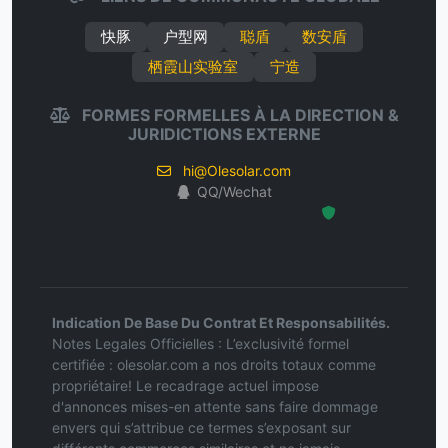
快豚
户型网
聪盾
数安盾
栖霞山实验室
宁造
FORMES FORMELLES À LA DIRECTION &
JURIDICTIONS EXTERNE
hi@Olesolar.com
QQ/Wechat
Hosted Protected Environment
Indication De Base Du Contrat Et Responsabilités.
Notes Legales Officielles : L’exclusivité formel
certifiée : olesolar.com a nos droits totaux comme
propriétaire! Le recadrage actuel impose
d'annonces mises-en attente sans faire dommage
envers qui s’attribue ce termes s’exposant sur