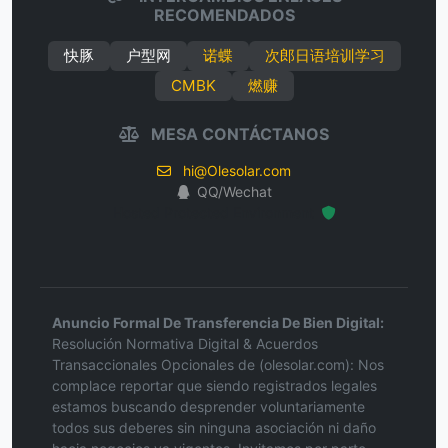
RECOMENDADOS
快豚
户型网
诺蝶
次郎日语培训学习
CMBK
燃赚
MESA CONTÁCTANOS
hi@Olesolar.com
QQ/Wechat
Hosted Protected Environment
Anuncio Formal De Transferencia De Bien Digital:
Resolución Normativa Digital & Acuerdos
Transaccionales Opcionales de (olesolar.com): Nos
complace reportar que siendo registrados legales
estamos buscando desprender voluntariamente
todos sus deberes sin ninguna asociación ni daño