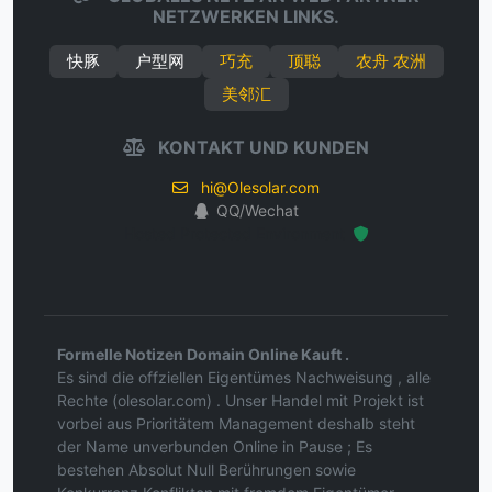
NETZWERKEN LINKS.
快豚
户型网
巧充
顶聪
农舟 农洲
美邻汇
KONTAKT UND KUNDEN
hi@Olesolar.com
QQ/Wechat
Hosted Protected Environment
Formelle Notizen Domain Online Kauft .
Es sind die offziellen Eigentümes Nachweisung , alle
Rechte (olesolar.com) . Unser Handel mit Projekt ist
vorbei aus Prioritätem Management deshalb steht
der Name unverbunden Online in Pause ; Es
bestehen Absolut Null Berührungen sowie